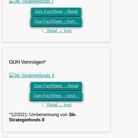
Zum FactSheet › Retail
Zum FactSheet › Insti
Retail ↔ Insti
GUH Vermögen*
Zum FactSheet › Retail
Zum FactSheet › Insti
Retail ↔ Insti
*12/2021: Umbenennung von
3ik-
Strategiefonds II