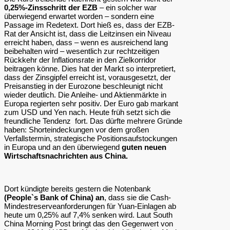
0,25%-Zinsschritt der EZB
– ein solcher war
überwiegend erwartet worden – sondern eine
Passage im Redetext. Dort hieß es, dass der EZB-
Rat der Ansicht ist, dass die Leitzinsen ein Niveau
erreicht haben, dass – wenn es ausreichend lang
beibehalten wird – wesentlich zur rechtzeitigen
Rückkehr der Inflationsrate in den Zielkorridor
beitragen könne. Dies hat der Markt so interpretiert,
dass der Zinsgipfel erreicht ist, vorausgesetzt, der
Preisanstieg in der Eurozone beschleunigt nicht
wieder deutlich. Die Anleihe- und Aktienmärkte in
Europa regierten sehr positiv. Der Euro gab markant
zum USD und Yen nach. Heute früh setzt sich die
freundliche Tendenz fort. Das dürfte mehrere Gründe
haben: Shorteindeckungen vor dem großen
Verfallstermin, strategische Positionsaufstockungen
in Europa und an den überwiegend
guten neuen
Wirtschaftsnachrichten aus China.
Dort kündigte bereits gestern die Notenbank
(People`s Bank of China) an
, dass sie die Cash-
Mindestreserveanforderungen für Yuan-Einlagen ab
heute um 0,25% auf 7,4% senken wird. Laut South
China Morning Post bringt das den Gegenwert von