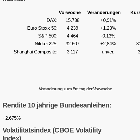
Vorwoche
Veränderungen
Kurs
DAX:
15.738
+0,91%
Euro Stoxx 50:
4.239
+1,23%
S&P 500:
4.464
-0,13%
Nikkei 225:
32.607
+2,84%
3
Shanghai Composite:
3.117
unver.
3
Veränderung zum Freitag der Vorwoche
Rendite 10 jährige Bundesanleihen:
+2,675%
Volatilitätsindex (CBOE Volatility
Index)