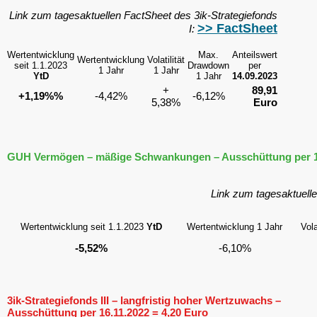
Link zum tagesaktuellen FactSheet des 3ik-Strategiefonds
>> FactSheet
I:
Wertentwicklung
Max.
Anteilswert
Wertentwicklung
Volatilität
seit 1.1.2023
Drawdown
per
1 Jahr
1 Jahr
YtD
1 Jahr
14.09.2023
+
89,91
+1,19%%
-4,42%
-6,12%
5,38%
Euro
GUH Vermögen – mäßige Schwankungen – Ausschüttung per 16
Link zum tagesaktuel
Wertentwicklung seit 1.1.2023
YtD
Wertentwicklung 1 Jahr
Vola
-5,52%
-6,10%
3ik-Strategiefonds III – langfristig hoher Wertzuwachs –
Ausschüttung per 16.11.2022 = 4,20 Euro