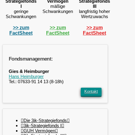
Strategiefonds
Vermögen
Strategiefonds
I
mäßige
III
geringe
Schwankungen
langfristig hoher
Schwankungen
Wertzuwachs
>> zum
>> zum
>> zum
FactSheet
FactSheet
FactSheet
Fondsmanagement:
Gies & Heimburger
Hans Heimburger
Tel.: 07633-91 14 13 (8-18h)
Kontakt
Die 3ik-Strategiefonds
3ik-Strategiefonds I
GUH Vermögen