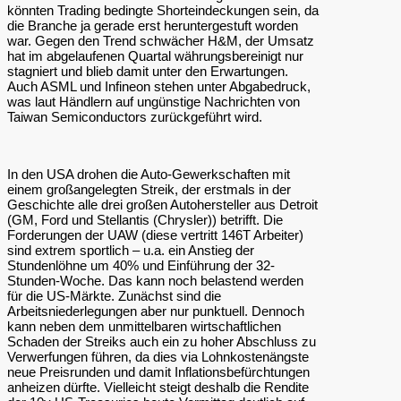
könnten Trading bedingte Shorteindeckungen sein, da
die Branche ja gerade erst heruntergestuft worden
war. Gegen den Trend schwächer H&M, der Umsatz
hat im abgelaufenen Quartal währungsbereinigt nur
stagniert und blieb damit unter den Erwartungen.
Auch ASML und Infineon stehen unter Abgabedruck,
was laut Händlern auf ungünstige Nachrichten von
Taiwan Semiconductors zurückgeführt wird.
In den USA drohen die Auto-Gewerkschaften mit
einem großangelegten Streik, der erstmals in der
Geschichte alle drei großen Autohersteller aus Detroit
(GM, Ford und Stellantis (Chrysler)) betrifft. Die
Forderungen der UAW (diese vertritt 146T Arbeiter)
sind extrem sportlich – u.a. ein Anstieg der
Stundenlöhne um 40% und Einführung der 32-
Stunden-Woche. Das kann noch belastend werden
für die US-Märkte. Zunächst sind die
Arbeitsniederlegungen aber nur punktuell. Dennoch
kann neben dem unmittelbaren wirtschaftlichen
Schaden der Streiks auch ein zu hoher Abschluss zu
Verwerfungen führen, da dies via Lohnkostenängste
neue Preisrunden und damit Inflationsbefürchtungen
anheizen dürfte. Vielleicht steigt deshalb die Rendite