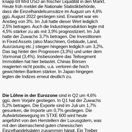
knapp 69 Mrd USD an frischer Liquidität in den Markt.
Heute früh meldet die Nationale Statistikbehörde,
dass die Einzelhandelsumsätze im August um 4,6%
ggü. August 2022 gestiegen sind. Erwartet war ein
Anstieg von 3%. Im Juli hatte dieser Wert lediglich
2,5% betragen. Auch die Industrieproduktion legte mit
4,5% stärker zu als mit 3,9% prognostiziert. Im Juli
hatte der Zuwachs 3,7% betragen. Die Investitionen
in Fixed Assets (also Maschinen, Gebäude, Land,
Ausrüstung etc.) stiegen hingegen lediglich um 3,2%.
Das lag hinter den Prognosen (3,3%) und unter dem
Vormonat (3,4%). Insbesondere das Teilsegment
Immobilien hat hier belastet. Chinas Börsen
reagierten nicht positiv, u.a. verloren die hoch
gewichteten Banken stärker. In Japan hingegen
legten die Indizes erneut deutlich zu.
Die Löhne in der Eurozone
sind in Q2 um 4,6%
ggü. dem Vorjahr gestiegen. In Q1 hat der Zuwachs
5,2% betragen. Die Exporte sind im Juli um 1,7%
gesunken, die Importe um 0,7% gestiegen. Die
Aufwärtsbewegung im STXE 600 wird heute
angeführt von den Herstellern der Luxusgütern, was
mit den überraschend guten chinesischen
Einzelhandelsdaten zusammen hängt. Ein Treiber