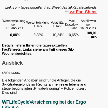
Link zum tagesaktuellen FactSheet des 3ik-Strategiefonds
>> FactSheet
III:
Wertentwicklung
Max.
Anteilswert
Wertentwicklung
Volatilität
seit
Drawdown
per
1 Jahr
1 Jahr
1.1.
2022YtD
1 Jahr
14.09.2023
108,01
+0,08%
-9,88%
+10,24%
-10,65%
Euro
Details liefern Ihnen die tagesaktuellen
FactSheets. Links siehe am Fuß dieses 3ik-
Wochenberichtes.
Ausblick
siehe oben.
Die folgenden Angaben sind für die Anleger, die die
3ik-Strategiefonds im Rechtsrahmen einer lebenslang
steuerbegünstigten „Private-Insuring“ – Police nutzen.
Dies sind:
WFLifeCycleVersicherung bei der Ergo
Life S.A.