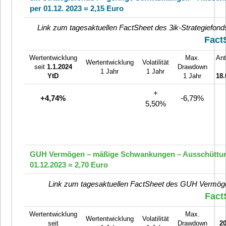
per 01.12. 2023 = 2,15 Euro
Link zum tagesaktuellen FactSheet des 3ik-Strategiefond
Fact
Wertentwicklung
Max.
Ant
Wertentwicklung
Volatilität
seit
1.1.2024
Drawdown
1 Jahr
1 Jahr
YtD
1 Jahr
18.
+
+4,74%
-6,79%
5,50%
GUH Vermögen – mäßige Schwankungen – Ausschüttun
01.12.2023 = 2,70 Euro
Link zum tagesaktuellen FactSheet des GUH Vermög
Fact
Wertentwicklung
Max.
Wertentwicklung
Volatilität
seit
Drawdown
20