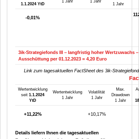
1 Jahr
1 Jahr
1.1.2024
YtD
1 Jahr
11
-0,01%
3ik-Strategiefonds III – langfristig hoher Wertzuwachs –
Ausschüttung per 01.12.2023 = 4,20 Euro
Link zum tagesaktuellen FactSheet des 3ik-Strategiefonds
Fac
Wertentwicklung
Max.
A
Wertentwicklung
Volatilität
seit
1.1.2024
Drawdown
1 Jahr
1 Jahr
YtD
1 Jahr
1
+11,22%
+10,17%
Details liefern Ihnen die tagesaktuellen