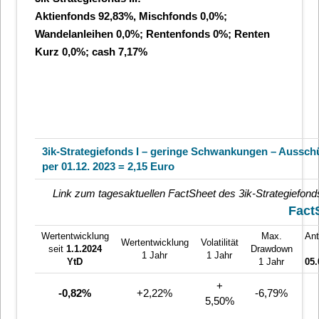
Aktienfonds 92,83%, Mischfonds 0,0%;
Wandelanleihen 0,0%; Rentenfonds 0%; Renten
Kurz 0,0%; cash 7,17%
3ik-Strategiefonds I – geringe Schwankungen – Aussch
per 01.12. 2023 = 2,15 Euro
Link zum tagesaktuellen FactSheet des 3ik-Strategiefond
Fact
Wertentwicklung
Max.
Ant
Wertentwicklung
Volatilität
seit
1.1.2024
Drawdown
1 Jahr
1 Jahr
YtD
1 Jahr
05.
+
-0,82%
+2,22%
-6,79%
5,50%