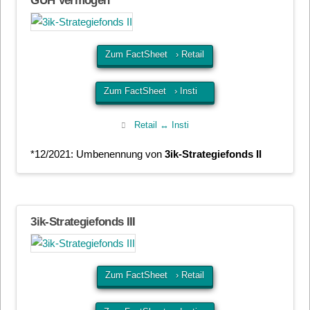
GUH Vermögen*
Zum FactSheet › Retail
Zum FactSheet › Insti
Retail ↔ Insti
*12/2021: Umbenennung von
3ik-Strategiefonds II
3ik-Strategiefonds III
Zum FactSheet › Retail