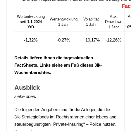
Fac
Wertentwicklung
Max.
A
Wertentwicklung
Volatilität
seit
1.1.2024
Drawdown
1 Jahr
1 Jahr
YtD
1 Jahr
0
-1,32%
-0,27%
+10,17%
-12,26%
Details liefern Ihnen die tagesaktuellen
FactSheets. Links siehe am Fuß dieses 3ik-
Wochenberichtes.
Ausblick
siehe oben.
Die folgenden Angaben sind für die Anleger, die die
3ik-Strategiefonds im Rechtsrahmen einer lebenslang
steuerbegünstigten „Private-Insuring“ – Police nutzen.