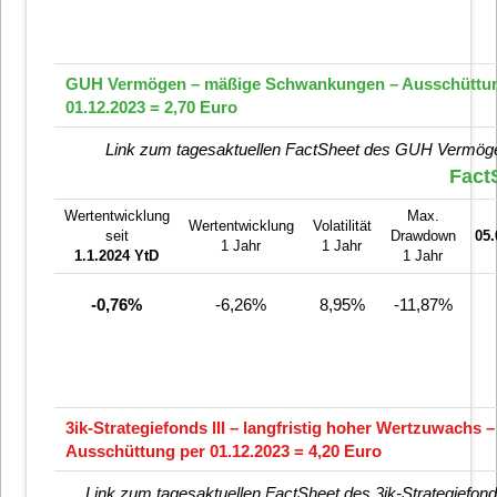
GUH Vermögen – mäßige Schwankungen – Ausschüttun
01.12.2023 = 2,70 Euro
Link zum tagesaktuellen FactSheet des GUH Vermög
Fact
Wertentwicklung
Max.
Wertentwicklung
Volatilität
seit
Drawdown
05.
1 Jahr
1 Jahr
1.1.2024
YtD
1 Jahr
-0,76%
-6,26%
8,95%
-11,87%
3ik-Strategiefonds III – langfristig hoher Wertzuwachs –
Ausschüttung per 01.12.2023 = 4,20 Euro
Link zum tagesaktuellen FactSheet des 3ik-Strategiefonds