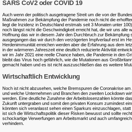
SARS CoV2 oder COVID 19
Auch wenn der politisch ausgetragene Streit um die von der Bunde
Maßnahmen zur Bekämpfung der Pandemie noch nicht die erhofften 
liegt die Inzidenz in Deutschland erstmals seit 3 Monaten unter 100)
noch längst nicht die Geschwindigkeit erreicht hat, die wir uns alle 
Hoffnung das wir in diesem Jahr den Durchbruch zur Bekämpfung s
ausgegangen das wir durch den verzögerten Impfverlauf erst im He
Herdenimmunität erreichen werden aber die Erfahrung aus dem letzt
in der wärmeren Jahreszeit eine deutlich reduzierte Aktivität entwi
wir im Jahr 2021 eine reelle Chance haben, die Pandemie in den 
bleibt das Virus hoch gefährlich, wie die Mutationen aus Großbritan
gemacht haben und es ist nicht auszuschließen das es weitere Mut
Wirtschaftlich Entwicklung
Noch ist nicht abzusehen, welche Bremspuren die Coronakrise am A
und welche Unternehmen und Branchen den zweiten Lockdown wirtsc
werden. Eine deutliche Zunahme der Arbeitslosenzahlen könnte das
Zukunft untergraben und somit den privaten Konsum zumindest e
könnten sich veranlasst sehen einen Sparkurs einzuschlagen, statt m
ist sich die Wirtschaftspolitik dieser Risken bewusst und sollte rec
schockartige Verwerfungen am Arbeitsmarkt und auch umfangreich
verhindern.