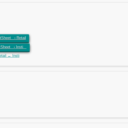
Sheet › Retail
tSheet › Insti
ail ↔ Insti