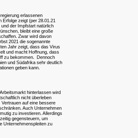
sregierung erlassenen
Erfolge zeigt (per 28.01.21
 und der Impfstart natürlich
wünschen, bleibt eine große
chaffen. Zwar wird davon
rbst 2021 die sogenannte
en Jahr zeigt, dass das Virus
ckelt und macht Hoffnung, dass
Griff zu bekommen. Dennoch
nien und Südafrika sehr deutlich
ationen geben kann.
rbeitsmarkt hinterlassen wird
haftlich nicht überleben
 Vertrauen auf eine bessere
inschränken. Auch Unternehmen
utig zu investieren. Allerdings
htzeitig gegensteuern, um
e Unternehmenspleiten zu