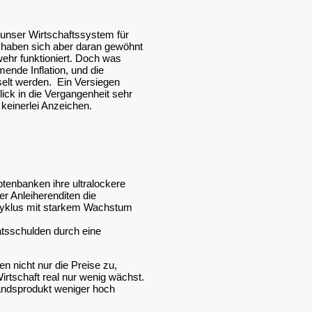
g unser Wirtschaftssystem für
e haben sich aber daran gewöhnt
wehr funktioniert. Doch was
ende Inflation, und die
selt werden. Ein Versiegen
ick in die Vergangenheit sehr
keinerlei Anzeichen.
otenbanken ihre ultralockere
r Anleiherenditen die
 Zyklus mit starkem Wachstum
tsschulden durch eine
en nicht nur die Preise zu,
irtschaft real nur wenig wächst.
andsprodukt weniger hoch