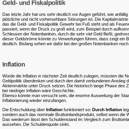
Geld- und Fiskalpolitik
Das letzte Jahr hat uns sehr deutlich vor Augen geführt, wie anfälli
plötzliche und nicht vorhersehbare Störungen ist. Die Kapitalmärkt
das die Geld- und Fiskalpolitik Gewehr bei Fuß steht und als Feuer
passiert, wenn der Druck zu groß wird, zum Beispiel durch aufkomm
Schleusen der Notenbanken, durch die sehr viel Geld fließt, gedros
dieser Geldströme könnte zu Verwerfungen führen, dass zeigt ein Bl
deutlich. Bislang sehen wir dafür bei den großen Notenbanken noch 
Inflation
Würde die Inflation in nächster Zeit deutlich zulegen, müssten die N
Geldpolitik überdenken und durch den damit verbundenen Anstieg de
Aktienmärkte unter Druck setzen. Die historisch lange Phase des
bei niedriger Inflation wäre Geschichte.
Ebenso könnte man versucht sein, die enorme Ausweitung der Staa
Inflationierung wieder einzufangen.
Die Entschuldung über
Inflation
funktioniert so:
Durch Inflation
leg
sondern auch das nominale Bruttoinlandsprodukt, selbst wenn die W
Das wiederum lässt den Schuldenstand im Vergleich zum Bruttoinl
aussehen. Die Schuldenquote sinkt.