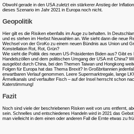
Obwohl gerade in den USA zuletzt ein stärkerer Anstieg der Inflation
dieses Szenario im Jahr 2021 in Europa noch nicht.
Geopolitik
Hier gilt es die Risiken ebenfalls im Auge zu behalten. In Deutschl
und es stehen im Herbst Neuwahlen an. Wie sieht dann die neue Re
Wechsel von der GroKo zu einem neuen Bündnis aus Union und Grü
Konstellation Rot, Rot, Grün?
Wie sieht die Politik des neuen US-Präsidenten Biden aus? Gibt es
Handelszöllen und dem politischen Umgang der USA mit China? W
ausgelöst durch China, bei den Themen Taiwan und Hongkong weite
Folgen für Europa hat das Thema Brexit? In Großbritannien jedenfall
erwartbaren Verlauf genommen. Leere Supermarktregale, lange LK
Ärmelkanals und verfaulter Fisch – auf der Insel herrscht schon n
Katerstimmung!
Fazit
Noch sind viele der beschriebenen Risken weit von uns entfernt, a
sein. Schnelles und entschiedenes Handeln wird in 2021 das Gebot
man vielleicht in dem einen oder anderen Fall die Ernte etwas zu früh