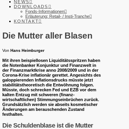
NEWS
DOWNLOADS
Fonds-Informationen
Erläuterung: Retail- / Insti-Tranche
KONTAKT
Die Mutter aller Blasen
Von
Hans Heimburger
Mit ihren beispiellosen Liquiditätsspritzen haben
die Notenbanker Konjunktur und Finanzwelt in
der Finanzmarktkrise anno 2008/2009 und in der
Corona-Krise inflationär gerettet. Angesichts des
galoppierenden Inflationsdrucks müsste jetzt
stabilitätstheoretisch die Entwöhnung folgen.
Müsste, doch schrecken Fed und EZB vor dem
kalten Entzug mit schweren (finanz-
wirtschaftlichen) Stimmungseinbrüchen zurück.
Grundsätzlich werden sie abseits kosmetischer
Änderungen am berauschenden Zustand
festhalten.
Die Schuldenblase ist die Mutter