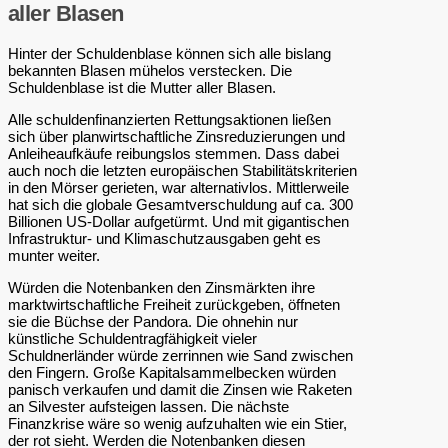
aller Blasen
Hinter der Schuldenblase können sich alle bislang
bekannten Blasen mühelos verstecken. Die
Schuldenblase ist die Mutter aller Blasen.
Alle schuldenfinanzierten Rettungsaktionen ließen
sich über planwirtschaftliche Zinsreduzierungen und
Anleiheaufkäufe reibungslos stemmen. Dass dabei
auch noch die letzten europäischen Stabilitätskriterien
in den Mörser gerieten, war alternativlos. Mittlerweile
hat sich die globale Gesamtverschuldung auf ca. 300
Billionen US-Dollar aufgetürmt. Und mit gigantischen
Infrastruktur- und Klimaschutzausgaben geht es
munter weiter.
Würden die Notenbanken den Zinsmärkten ihre
marktwirtschaftliche Freiheit zurückgeben, öffneten
sie die Büchse der Pandora. Die ohnehin nur
künstliche Schuldentragfähigkeit vieler
Schuldnerländer würde zerrinnen wie Sand zwischen
den Fingern. Große Kapitalsammelbecken würden
panisch verkaufen und damit die Zinsen wie Raketen
an Silvester aufsteigen lassen. Die nächste
Finanzkrise wäre so wenig aufzuhalten wie ein Stier,
der rot sieht. Werden die Notenbanken diesen