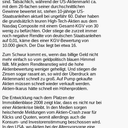
sind. Tatsächlich, während der US-Aktienmarkt ca.
mit dem 26-fachen seiner durchschnittlichen
Gewinne bewertet ist, stehen 10-jährige US-
Staatsanleihen aktuell bei ungefähr 60. Daher haben
die grundsätzlich teuren High-Tech-Aktien aus dem
Nasdaq Composite mit einem Gesamt-KGV von 30
wenig zu befürchten. Oder stiege die zurzeit immer
noch negative Rendite von deutschen Staatsanleihen
auf 0,01, käme dies einer KGV-Bewertung von
10.000 gleich. Der Dax liegt bei etwa 16.
Zum Schwur kommt es, wenn das billige Geld nicht
mehr einfach so vom geldpolitisch blauen Himmel
fällt. Mit jedem Renditeanstieg wird die hohe
Aktienbewertung weniger geheiligt. Und stiegen die
Zinsen sogar rasant an, so wird der Überdruck am
Aktienmarkt schnell zu groß. Auf Pump gekaufte
Aktien müssen schnell wieder verkauft werden.
Aktien-Ikarus hätte schnell ein Höhenproblem.
Die Entwicklung nach dem Platzen der
Immobilienblase 2008 zeigt klar, dass es nicht nur bei
einer Aktienkrise bleibt. In den Medien sorgen
heischende Meldungen vom Aktien-Crash zwar für
Klicks und Quoten, womit allerdings auch die
Konsum- und Investorenstimmung beschossen wird.
In den USA, wo Aktien bei der Altersvorsorge eine