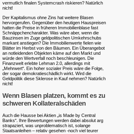
vermutlich finalen Systemcrash riskieren? Natürlich
nicht!
Der Kapitalismus ohne Zins hat weitere Blasen
hervorgerufen. Gegenüber den heutigen Hauspreisen
hatten die Preise in früheren Immobilienblase fast
Schnäppchencharakter. Was wäre aber, wenn die
Bauzinsen im Zuge geldpolitischen Umkehrschubs
markant anstiegen? Die Immobilienwerte fielen wie
Blätter im Herbst von den Bäumen. Ein Überangebot
an notleidenden Objekten käme auf den Markt und
würde den Wertverfall noch beschleunigen. Die
Finanzwelt erlebte Lehman 2.0, allerdings mit
„Mehrwert“. Ein hoher sozialer Preis wäre die Folge,
der sogar demokratieschädlich wirkt. Wird die
Geldpolitik diese Sklerose in Kauf nehmen? Natürlich
nicht!
Wenn Blasen platzen, kommt es zu
schweren Kollateralschäden
Auch die Hausse bei Aktien „is Made by Central
Banks“. Ihre Bewertungen werden dabei absolut arg
strapaziert, was unproblematisch ist, solange
Staatsanleihen – relativ gesehen -noch viel teurer