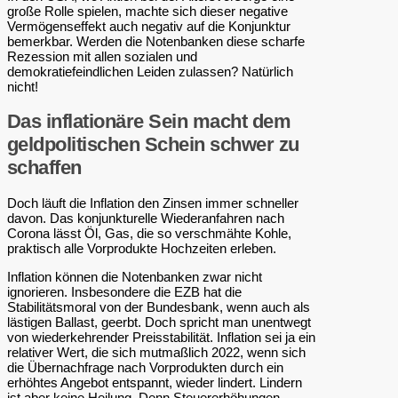
große Rolle spielen, machte sich dieser negative
Vermögenseffekt auch negativ auf die Konjunktur
bemerkbar. Werden die Notenbanken diese scharfe
Rezession mit allen sozialen und
demokratiefeindlichen Leiden zulassen? Natürlich
nicht!
Das inflationäre Sein macht dem
geldpolitischen Schein schwer zu
schaffen
Doch läuft die Inflation den Zinsen immer schneller
davon. Das konjunkturelle Wiederanfahren nach
Corona lässt Öl, Gas, die so verschmähte Kohle,
praktisch alle Vorprodukte Hochzeiten erleben.
Inflation können die Notenbanken zwar nicht
ignorieren. Insbesondere die EZB hat die
Stabilitätsmoral von der Bundesbank, wenn auch als
lästigen Ballast, geerbt. Doch spricht man unentwegt
von wiederkehrender Preisstabilität. Inflation sei ja ein
relativer Wert, die sich mutmaßlich 2022, wenn sich
die Übernachfrage nach Vorprodukten durch ein
erhöhtes Angebot entspannt, wieder lindert. Lindern
ist aber keine Heilung. Denn Steuererhöhungen,