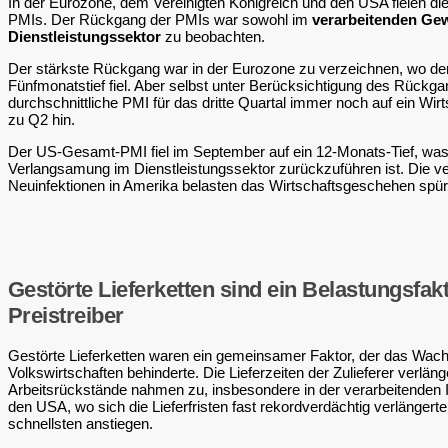
In der Eurozone, dem Vereinigten Königreich und den USA fielen 
PMIs. Der Rückgang der PMIs war sowohl im
verarbeitenden Ge
Dienstleistungssektor
zu beobachten.
Der stärkste Rückgang war in der Eurozone zu verzeichnen, wo de
Fünfmonatstief fiel. Aber selbst unter Berücksichtigung des Rückg
durchschnittliche PMI für das dritte Quartal immer noch auf ein Wi
zu Q2 hin.
Der US-Gesamt-PMI fiel im September auf ein 12-Monats-Tief, was 
Verlangsamung im Dienstleistungssektor zurückzuführen ist. Die v
Neuinfektionen in Amerika belasten das Wirtschaftsgeschehen spür
Gestörte Lieferketten sind ein Belastungsfak
Preistreiber
Gestörte Lieferketten waren ein gemeinsamer Faktor, der das Wachs
Volkswirtschaften behinderte. Die Lieferzeiten der Zulieferer verlän
Arbeitsrückstände nahmen zu, insbesondere in der verarbeitenden I
den USA, wo sich die Lieferfristen fast rekordverdächtig verlänger
schnellsten anstiegen.