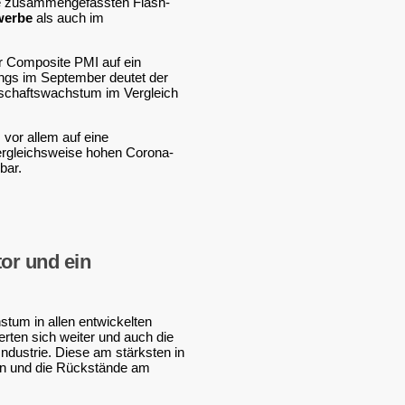
die zusammengefassten Flash-
werbe
als auch im
r Composite PMI auf ein
angs im September deutet der
rtschaftswachstum im Vergleich
vor allem auf eine
ergleichsweise hohen Corona-
bar.
tor und ein
tum in allen entwickelten
gerten sich weiter und auch die
ndustrie. Diese am stärksten in
ten und die Rückstände am