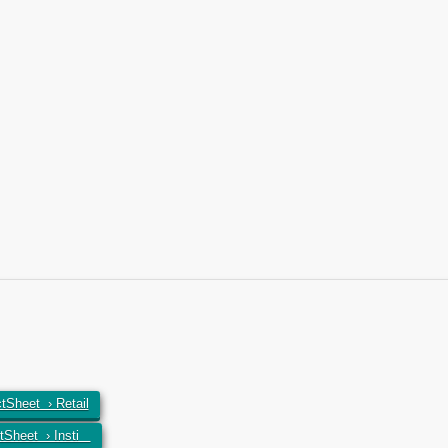
tSheet › Retail
tSheet › Insti