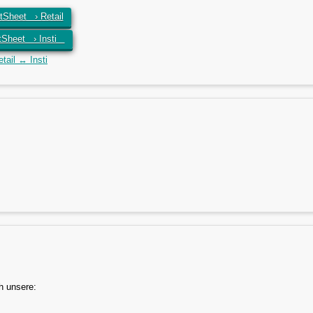
Sheet › Retail
tSheet › Insti
ail ↔ Insti
h unsere: