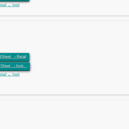
ail ↔ Insti
Sheet › Retail
tSheet › Insti
ail ↔ Insti