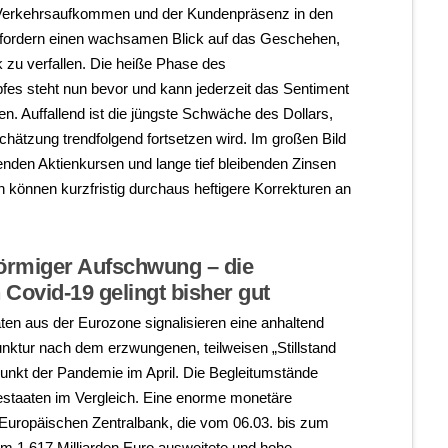
m Verkehrsaufkommen und der Kundenpräsenz in den
rfordern einen wachsamen Blick auf das Geschehen,
k zu verfallen. Die heiße Phase des
es steht nun bevor und kann jederzeit das Sentiment
n. Auffallend ist die jüngste Schwäche des Dollars,
chätzung trendfolgend fortsetzen wird. Im großen Bild
enden Aktienkursen und lange tief bleibenden Zinsen
 können kurzfristig durchaus heftigere Korrekturen an
förmiger Aufschwung – die
ovid-19 gelingt bisher gut
ten aus der Eurozone signalisieren eine anhaltend
unktur nach dem erzwungenen, teilweisen „Stillstand
nkt der Pandemie im April. Die Begleitumstände
iestaaten im Vergleich. Eine enorme monetäre
 Europäischen Zentralbank, die vom 06.03. bis zum
m 1.617 Milliarden Euro ausweitete und hohe