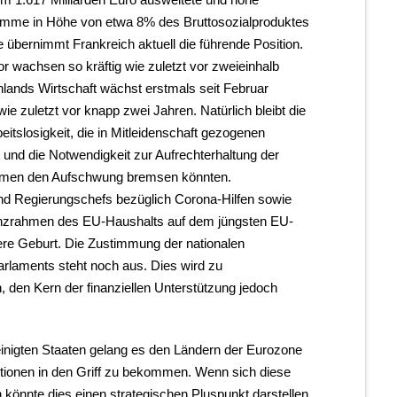
amme in Höhe von etwa 8% des Bruttosozialproduktes
 übernimmt Frankreich aktuell die führende Position.
or wachsen so kräftig wie zuletzt vor zweieinhalb
lands Wirtschaft wächst erstmals seit Februar
ie zuletzt vor knapp zwei Jahren. Natürlich bleibt die
eitslosigkeit, die in Mitleidenschaft gezogenen
und die Notwendigkeit zur Aufrechterhaltung der
hmen den Aufschwung bremsen könnten.
und Regierungschefs bezüglich Corona-Hilfen sowie
anzrahmen des EU-Haushalts auf dem jüngsten EU-
ere Geburt. Die Zustimmung der nationalen
rlaments steht noch aus. Dies wird zu
 den Kern der finanziellen Unterstützung jedoch
nigten Staaten gelang es den Ländern der Eurozone
ktionen in den Griff zu bekommen. Wenn sich diese
n könnte dies einen strategischen Pluspunkt darstellen