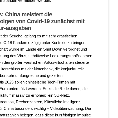
 Umständen vermieden werden.
: China meistert die
Folgen von Covid-19 zunächst mit
tur-ausgaben
 der Seuche, gelang es mit sehr drastischen
C-19 Pandemie zügig unter Kontrolle zu bringen.
schaft wurde im Lande ein Shut Down verordnet und
mmung des Virus, schrittweise Lockerungsmaßnahmen
 den großen westlichen Volkswirtschaften steuerte
terschluss mit der Notenbank, die konjunkturelle
ber sehr umfangreiche und gezielten
. Bis 2025 sollen chinesische Tech-Firmen mit
Euro unterstützt werden. Es ist die Rede davon, die
truktur“ massiv zu erhöhen: ein 5G-Netz,
troautos, Rechenzentren, Künstliche Intelligenz,
ür China besonders wichtig – Videoüberwachung. Die
chaftszahlen belegen, dass diese kurzfristigen Impulse