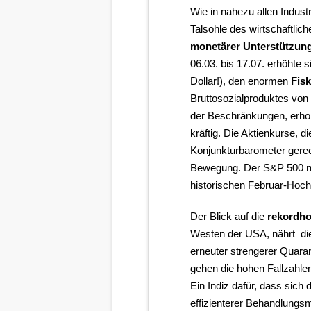
Wie in nahezu allen Industr
Talsohle des wirtschaftli
monetärer Unterstützun
06.03. bis 17.07. erhöhte 
Dollar!), den enormen
Fis
Bruttosozialproduktes vo
der Beschränkungen, erhol
kräftig. Die Aktienkurse, 
Konjunkturbarometer gerech
Bewegung. Der S&P 500 not
historischen Februar-Hoch
Der Blick auf die
rekordho
Westen der USA, nährt die 
erneuter strengerer Quar
gehen die hohen Fallzahlen
Ein Indiz dafür, dass sich
effizienterer Behandlungs