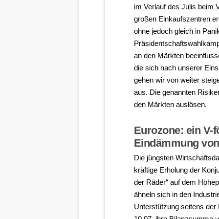
im Verlauf des Julis bei
großen Einkaufszentren e
ohne jedoch gleich in Pani
Präsidentschaftswahlkampf
an den Märkten beeinflusse
die sich nach unserer Eins
gehen wir von weiter steig
aus. Die genannten Risiken
den Märkten auslösen.
Eurozone: ein V-
Eindämmung von C
Die jüngsten Wirtschaftsda
kräftige Erholung der Konj
der Räder“ auf dem Höhepu
ähneln sich in den Industr
Unterstützung seitens der
10.07. ihre Bilanzsumme u