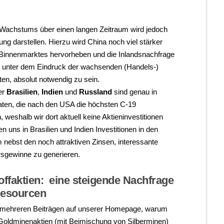
 Wachstums über einen langen Zeitraum wird jedoch
ng darstellen. Hierzu wird China noch viel stärker
 Binnenmarktes hervorheben und die Inlandsnachfrage
h unter dem Eindruck der wachsenden (Handels-)
n, absolut notwendig zu sein.
er
Brasilien
,
Indien
und
Russland
sind genau in
aaten, die nach den USA die höchsten C-19
 weshalb wir dort aktuell keine Aktieninvestitionen
 uns in Brasilien und Indien Investitionen in den
 nebst den noch attraktiven Zinsen, interessante
sgewinne zu generieren.
offaktien: eine steigende Nachfrage
 Resourcen
l in mehreren Beiträgen auf unserer Homepage, warum
Goldminenaktien (mit Beimischung von Silberminen)