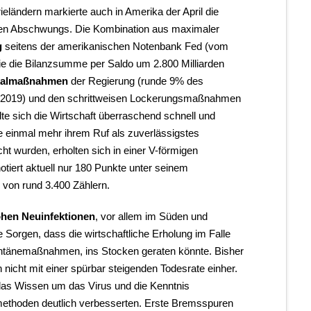
ieländern markierte auch in Amerika der April die
chen Abschwungs. Die Kombination aus maximaler
g
seitens der amerikanischen Notenbank Fed (vom
sie die Bilanzsumme per Saldo um 2.800 Milliarden
kalmaßnahmen
der Regierung (runde 9% des
n 2019) und den schrittweisen Lockerungsmaßnahmen
te sich die Wirtschaft überraschend schnell und
die einmal mehr ihrem Ruf als zuverlässigstes
t wurden, erholten sich in einer V-förmigen
iert aktuell nur 180 Punkte unter seinem
 von rund 3.400 Zählern.
hen Neuinfektionen
, vor allem im Süden und
Sorgen, dass die wirtschaftliche Erholung im Falle
antänemaßnahmen, ins Stocken geraten könnte. Bisher
 nicht mit einer spürbar steigenden Todesrate einher.
 das Wissen um das Virus und die Kenntnis
methoden deutlich verbesserten. Erste Bremsspuren