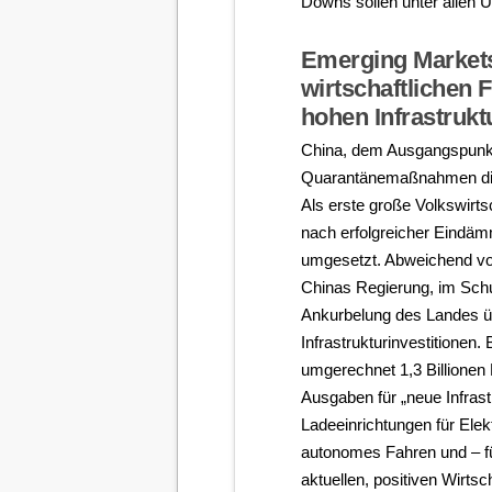
Downs sollen unter allen
Emerging Markets
wirtschaftlichen 
hohen Infrastruk
China, dem Ausgangspunkt
Quarantänemaßnahmen die 
Als erste große Volkswirt
nach erfolgreicher Eindä
umgesetzt. Abweichend von
Chinas Regierung, im Schul
Ankurbelung des Landes ü
Infrastrukturinvestitionen
umgerechnet 1,3 Billionen 
Ausgaben für „neue Infras
Ladeeinrichtungen für Elek
autonomes Fahren und – f
aktuellen, positiven Wirts